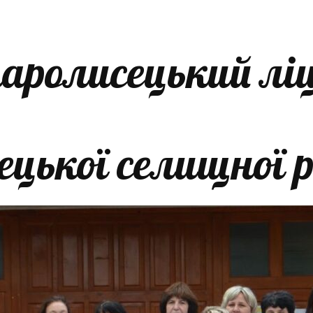
аролисецький лі
ецької селищної 