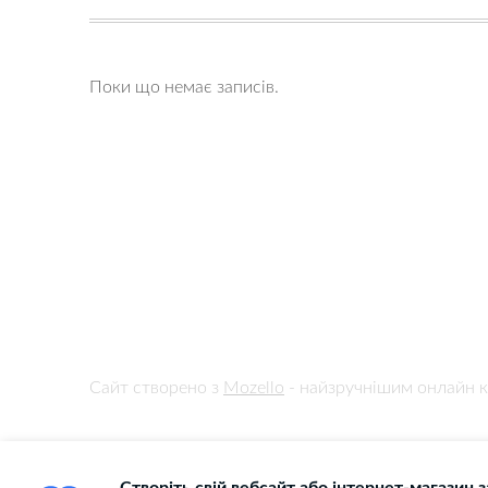
Поки що немає записів.
Сайт створено з
Mozello
- найзручнішим онлайн к
Створіть свій вебсайт або інтернет-магазин 