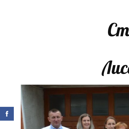
Ст
Лис