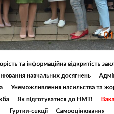
орість та інформаційна відкритість зак
цінювання навчальних досягнень
Адмі
а
Унеможливлення насильства та жор
жба
Як підготуватися до НМТ!
Вака
Гуртки-секції
Самооцінювання