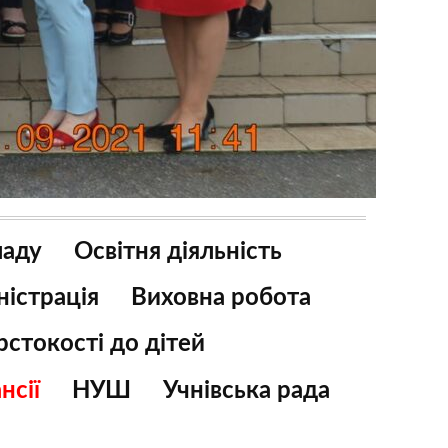
ладу
Освітня діяльність
ністрація
Виховна робота
стокості до дітей
нсії
НУШ
Учнівська рада