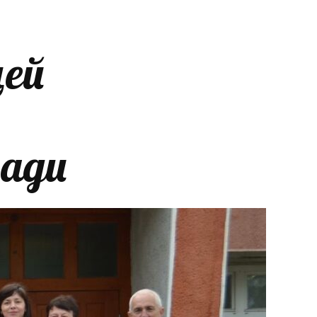
цей
ради