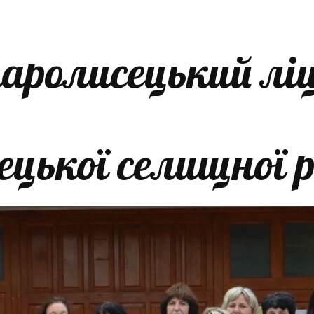
аролисецький лі
ецької селищної 