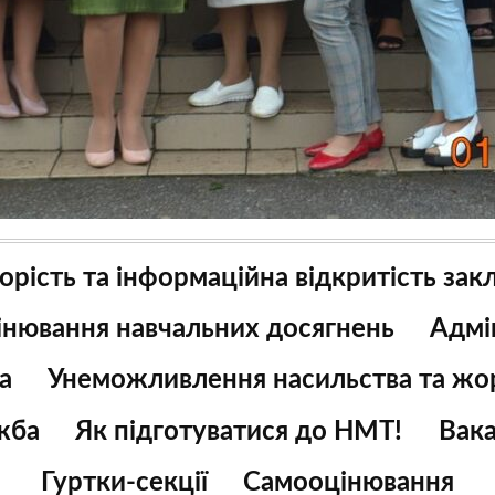
орість та інформаційна відкритість зак
цінювання навчальних досягнень
Адмі
а
Унеможливлення насильства та жор
жба
Як підготуватися до НМТ!
Вака
Гуртки-секції
Самооцінювання