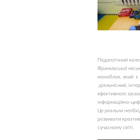
Педагогічний коле
Франківської місь
моноблок, який є 
діяльнісний, інте
ефективного засво
інформаційно-цифро
Це реальна необхі
розвивати креатив
сучасному світі.