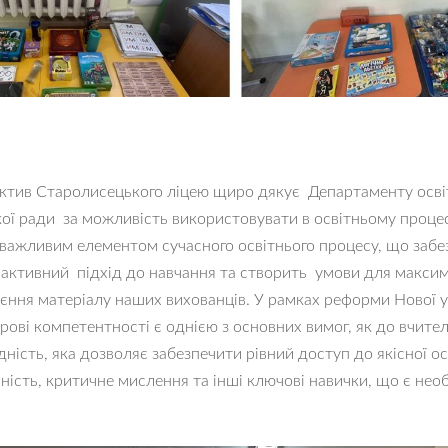
ктив Старолисецького ліцею щиро дякує Департаменту освіт
кої ради за можливість використовувати в освітньому проце
важливим елементом сучасного освітнього процесу, що забе
рактивний підхід до навчання та створить умови для макси
єння матеріалу наших вихованців. У рамках реформи Нової 
ві компетентності є однією з основних вимог, як до вчителів
дність, яка дозволяє забезпечити рівний доступ до якісної о
ність, критичне мислення та інші ключові навички, що є нео