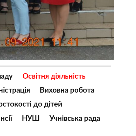
ладу
Освітня діяльність
ністрація
Виховна робота
стокості до дітей
нсії
НУШ
Учнівська рада