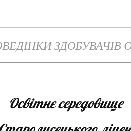
ВЕДІНКИ ЗДОБУВАЧІВ 
Освітнє середовище
Старолисецького ліце