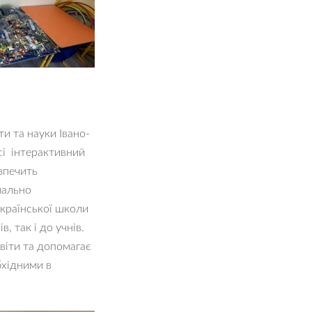
и та науки Івано-
сі інтерактивний
зпечить
мально
української школи
, так і до учнів.
світи та допомагає
бхідними в