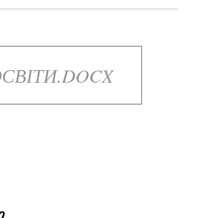
ОСВІТИ.DOCX
ю