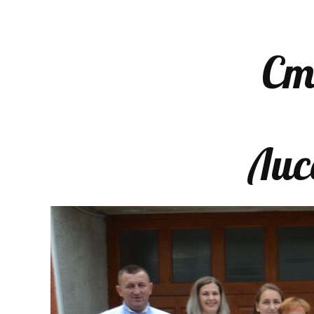
Ст
Лис