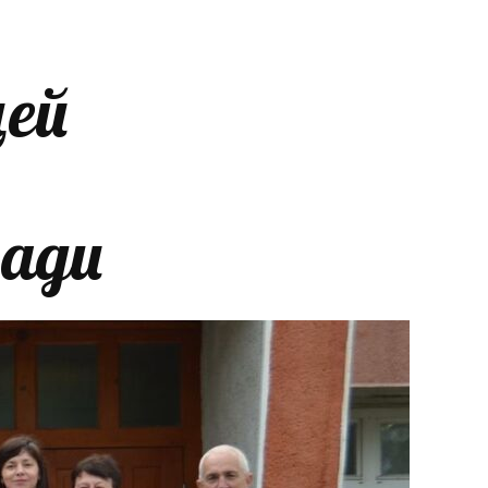
цей
ради