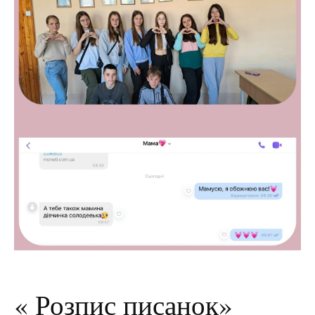
« Розпис писанок»