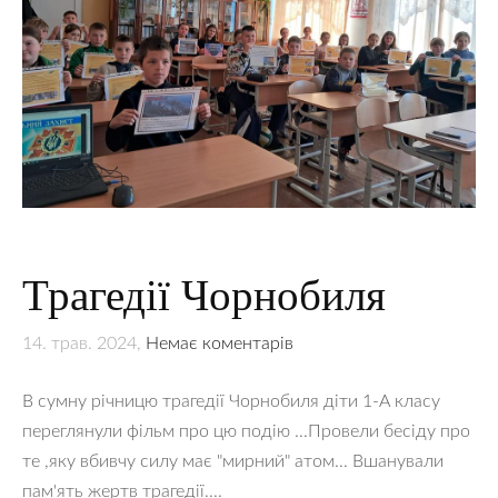
Трагедії Чорнобиля
14. трав. 2024,
Немає коментарів
В сумну річницю трагедії Чорнобиля діти 1-А класу
переглянули фільм про цю подію ...Провели бесіду про
те ,яку вбивчу силу має "мирний" атом... Вшанували
пам'ять жертв трагедії....