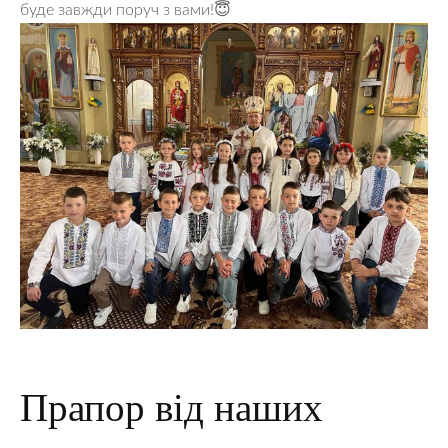
буде завжди поруч з вами!😇
Прапор від наших