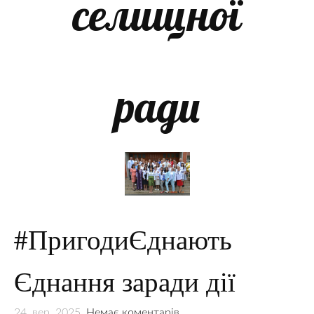
селищної
ради
#ПригодиЄднають
Єднання заради дії
24. вер. 2025,
Немає коментарів