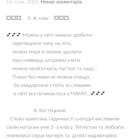
14. трав. 2024,
Немає коментарів
💥💥💥 5- А клас 💥💥💥
💕💕💕 Можна у світі чимало зробити:
перетворити зиму на літо,
можна моря й океани здолати,
гору найвищу штурмом узяти,
можна пройти крізь пустелі та хащі…
Тільки без мами не можна нізащо,
бо найдорожче стоїть за словами:
в світі усе починається з МАМИ…💕💕💕
А. Костецький.
Слова привітань і вдячності сьогодні висловили
своїм матусям учні 5- а класу. Теплотою та любовʼю
повнилися серця матерів та дітей.І надзвичайно