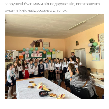
зворушені були мами від подаруночків, виготовлених
руками їхніх найдорожчих діточок.