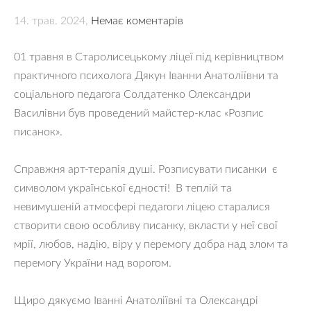
14. трав. 2024,
Немає коментарів
01 травня в Старолисецькому ліцеї під керівництвом
практичного психолога Дякун Іванни Анатоліївни та
соціального педагога Солдатенко Олександри
Василівни був проведений майстер-клас «Розпис
писанок».
Справжня арт-терапія душі. Розписувати писанки є
символом української єдності! В теплій та
невимушеній атмосфері педагоги ліцею старалися
створити свою особливу писанку, вкласти у неї свої
мрії, любов, надію, віру у перемогу добра над злом та
перемогу України над ворогом.
Щиро дякуємо Іванні Анатоліївні та Олександрі