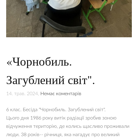
«Чорнобиль.
Загублений світ".
14. трав. 2024,
Немає коментарів
6 клас. Бесіда "Чорнобиль. Загублений світ".
Цього дня 1986 року витік радіації зробив зоною
відчуження територію, де колись щасливо проживали
люди. 38 років-- річниця, яка нагадує про великий