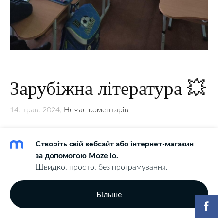
Зарубіжна література 💥
14. трав. 2024,
Немає коментарів
💥💥💥 Зарубіжна література 💥💥💥
Створіть свій вебсайт або інтернет-магазин
за допомогою Mozello.
« Щастя ніколи не поставить людину на таку висоту, на
Швидко, просто, без програмування.
якій би вона не мала потреби в друзях.»
Сенека.
Більше
Це одна із головних думок повісті американського