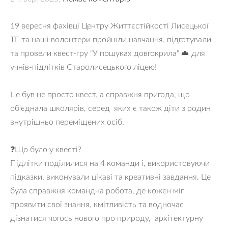
19 вересня фахівці Центру Життєстійкості Лисецької
ТГ та наші волонтери пройшли навчання, підготували
та провели квест-гру "У пошуках довгокрила" 🦇 для
учнів-підлітків Старолисецького ліцею!
Це був не просто квест, а справжня пригода, що
об'єднала школярів, серед яких є також діти з родин
внутрішньо переміщених осіб.
❓Що було у квесті?
Підлітки поділилися на 4 команди і, використовуючи
підказки, виконували цікаві та креативні завдання. Це
була справжня командна робота, де кожен міг
проявити свої знання, кмітливість та водночас
дізнатися чогось нового про природу, архітектурну