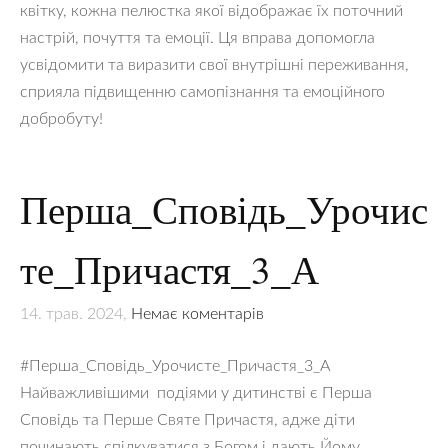
квітку, кожна пелюстка якої відображає їх поточний
настрій, почуття та емоції. Ця вправа допомогла
усвідомити та виразити свої внутрішні переживання,
сприяла підвищенню самопізнання та емоційного
добробуту!
Перша_Сповідь_Урочис
те_Причастя_3_А
14. трав. 2024,
Немає коментарів
#Перша_Сповідь_Урочисте_Причастя_3_А
Найважливішими подіями у дитинстві є Перша
Сповідь та Перше Святе Причастя, адже діти
починають спілкуватися з Богом і дають Йому