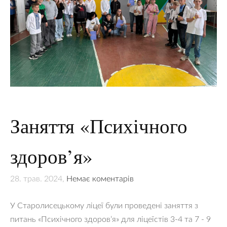
Заняття «Психічного
здоров’я»
28. трав. 2024,
Немає коментарів
У Старолисецькому ліцеї були проведені заняття з
питань «Психічного здоров’я» для ліцеїстів 3-4 та 7 - 9