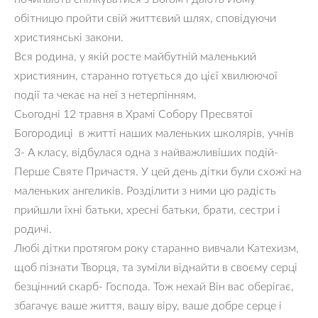
обітницю пройти свій життєвий шлях, сповідуючи
християнські закони.
Вся родина, у якій росте майбутній маленький
християнин, старанно готується до цієї хвилюючої
події та чекає на неї з нетерпінням.
Сьогодні 12 травня в Храмі Собору Пресвятої
Богородиці в житті наших маленьких школярів, учнів
3- А класу, відбулася одна з найважливіших подій-
Перше Святе Причастя. У цей день дітки були схожі на
маленьких ангеликів. Розділити з ними цю радість
прийшли їхні батьки, хресні батьки, брати, сестри і
родичі.
Любі дітки протягом року старанно вивчали Катехизм,
щоб пізнати Творця, та зуміли віднайти в своєму серці
безцінний скарб- Господа. Тож нехай Він вас оберігає,
збагачує ваше життя, вашу віру, ваше добре серце і