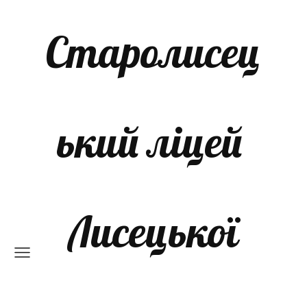
Старолисец
ький ліцей
Лисецької