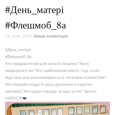
#День_матері
#Флешмоб_8а
14. трав. 2024,
Немає коментарів
#День_матері
#Флешмоб_8а
Хто найдорожчий для кожної людини? Кому
найдорожчі ви? Хто найближчий навіть тоді, коли
відстань між вами вимірюється тисячами кілометрів?
Хто першим подасть руку допомоги в скрутну
хвилину? Хто щиро порадіє за ваш успіх? Звісно,
МАТУСЯ!❤️