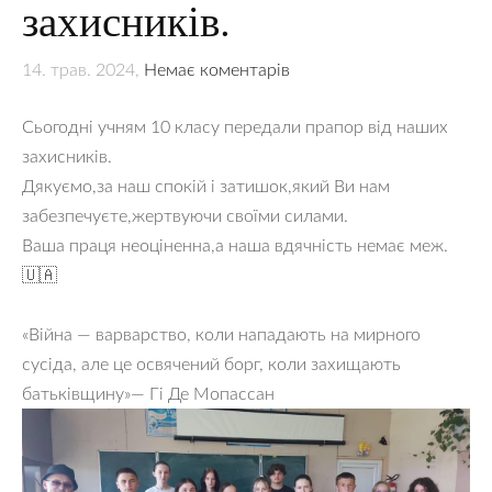
захисників.
14. трав. 2024,
Немає коментарів
Сьогодні учням 10 класу передали прапор від наших
захисників.
Дякуємо,за наш спокій і затишок,який Ви нам
забезпечуєте,жертвуючи своїми силами.
Ваша праця неоціненна,а наша вдячність немає меж.
🇺🇦
«Війна — варварство, коли нападають на мирного
сусіда, але це освячений борг, коли захищають
батьківщину»— Гі Де Мопассан