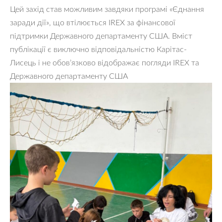
Цей захід став можливим завдяки програмі «Єднання
заради дії», що втілюється IREX за фінансової
підтримки Державного департаменту США. Вміст
публікації є виключно відповідальністю Карітас-
Лисець і не обов’язково відображає погляди IREX та
Державного департаменту США